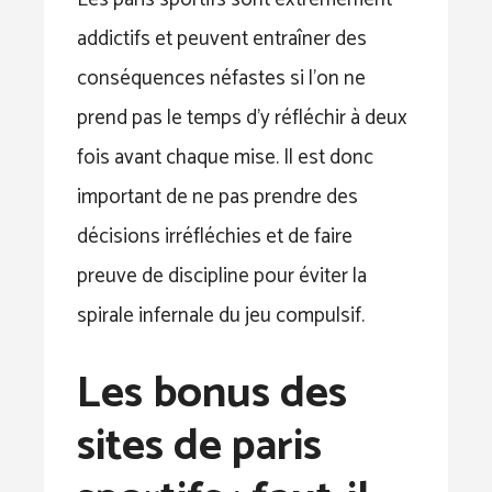
addictifs et peuvent entraîner des
conséquences néfastes si l’on ne
prend pas le temps d’y réfléchir à deux
fois avant chaque mise. Il est donc
important de ne pas prendre des
décisions irréfléchies et de faire
preuve de discipline pour éviter la
spirale infernale du jeu compulsif.
Les bonus des
sites de paris