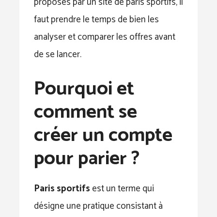
proposés par un site de paris sportifs, il
faut prendre le temps de bien les
analyser et comparer les offres avant
de se lancer.
Pourquoi et
comment se
créer un compte
pour parier ?
Paris sportifs
est un terme qui
désigne une pratique consistant à