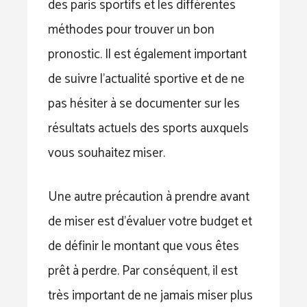
des paris sportifs et les différentes
méthodes pour trouver un bon
pronostic. Il est également important
de suivre l’actualité sportive et de ne
pas hésiter à se documenter sur les
résultats actuels des sports auxquels
vous souhaitez miser.
Une autre précaution à prendre avant
de miser est d’évaluer votre budget et
de définir le montant que vous êtes
prêt à perdre. Par conséquent, il est
très important de ne jamais miser plus