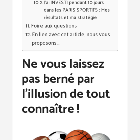
J'ai INVESTI pendant 10 jours
dans les PARIS SPORTIFS : Mes
résultats et ma stratégie
Foire aux questions
En lien avec cet article, nous vous
proposons…
Ne vous laissez
pas berné par
l’illusion de tout
connaître !