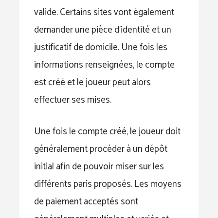
valide. Certains sites vont également
demander une pièce d’identité et un
justificatif de domicile. Une fois les
informations renseignées, le compte
est créé et le joueur peut alors
effectuer ses mises.
Une fois le compte créé, le joueur doit
généralement procéder à un dépôt
initial afin de pouvoir miser sur les
différents paris proposés. Les moyens
de paiement acceptés sont