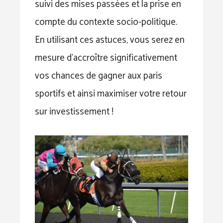
suivi des mises passées et la prise en
compte du contexte socio-politique.
En utilisant ces astuces, vous serez en
mesure d’accroître significativement
vos chances de gagner aux paris
sportifs et ainsi maximiser votre retour
sur investissement !