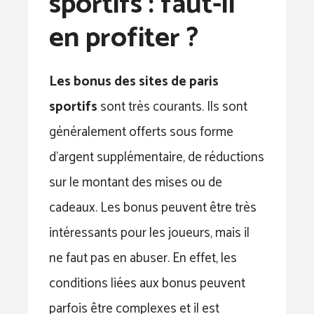
sportifs : faut-il
en profiter ?
Les bonus des sites de paris
sportifs
sont très courants. Ils sont
généralement offerts sous forme
d’argent supplémentaire, de réductions
sur le montant des mises ou de
cadeaux. Les bonus peuvent être très
intéressants pour les joueurs, mais il
ne faut pas en abuser. En effet, les
conditions liées aux bonus peuvent
parfois être complexes et il est