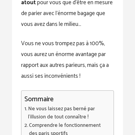
atout
pour vous que d’être en mesure
de parier avec l’énorme bagage que
vous avez dans le milieu…
Vous ne vous trompez pas à 100%,
vous aurez un énorme avantage par
rapport aux autres parieurs, mais ça a
aussi ses inconvénients !
Sommaire
Ne vous laissez pas berné par
l’illusion de tout connaître !
Comprendre le fonctionnement
des paris sportifs