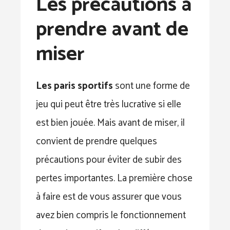
Les précautions à
prendre avant de
miser
Les paris sportifs
sont une forme de
jeu qui peut être très lucrative si elle
est bien jouée. Mais avant de miser, il
convient de prendre quelques
précautions pour éviter de subir des
pertes importantes. La première chose
à faire est de vous assurer que vous
avez bien compris le fonctionnement