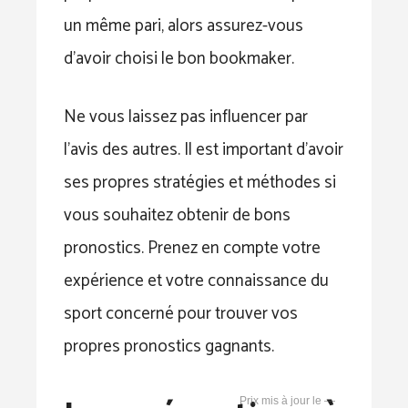
un même pari, alors assurez-vous
d’avoir choisi le bon bookmaker.
Ne vous laissez pas influencer par
l’avis des autres. Il est important d’avoir
ses propres stratégies et méthodes si
vous souhaitez obtenir de bons
pronostics. Prenez en compte votre
expérience et votre connaissance du
sport concerné pour trouver vos
propres pronostics gagnants.
—