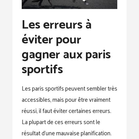
Les erreurs à
éviter pour
gagner aux paris
sportifs
Les paris sportifs peuvent sembler très
accessibles, mais pour être vraiment
réussi, il faut éviter certaines erreurs.
La plupart de ces erreurs sont le
résultat d’une mauvaise planification.