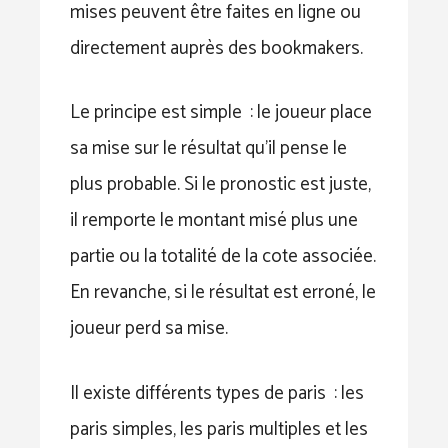
mises peuvent être faites en ligne ou
directement auprès des bookmakers.
Le principe est simple : le joueur place
sa mise sur le résultat qu’il pense le
plus probable. Si le pronostic est juste,
il remporte le montant misé plus une
partie ou la totalité de la cote associée.
En revanche, si le résultat est erroné, le
joueur perd sa mise.
Il existe différents types de paris : les
paris simples, les paris multiples et les