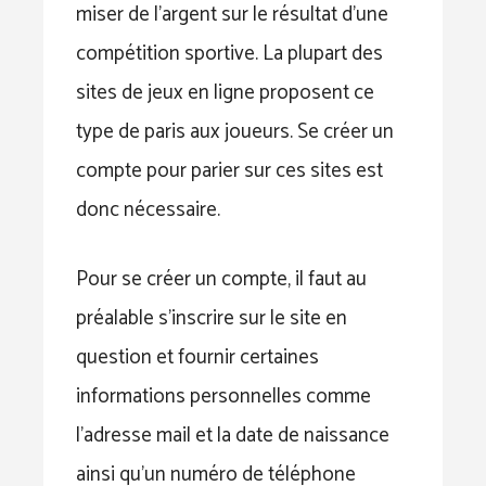
miser de l’argent sur le résultat d’une
compétition sportive. La plupart des
sites de jeux en ligne proposent ce
type de paris aux joueurs. Se créer un
compte pour parier sur ces sites est
donc nécessaire.
Pour se créer un compte, il faut au
préalable s’inscrire sur le site en
question et fournir certaines
informations personnelles comme
l’adresse mail et la date de naissance
ainsi qu’un numéro de téléphone