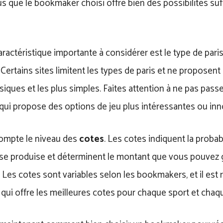
 que le bookmaker choisi offre bien des possibilités suf
ractéristique importante à considérer est le type de pari
ertains sites limitent les types de paris et ne proposent
ssiques et les plus simples. Faites attention à ne pas passe
ui propose des options de jeu plus intéressantes ou inn
ompte le niveau des
cotes
. Les cotes indiquent la probab
e produise et déterminent le montant que vous pouvez ga
. Les cotes sont variables selon les bookmakers, et il e
i qui offre les meilleures cotes pour chaque sport et chaqu