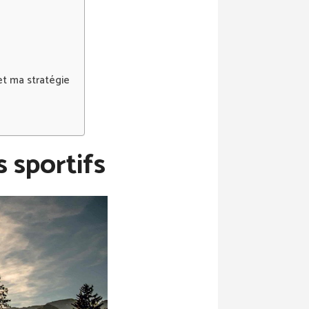
et ma stratégie
 sportifs