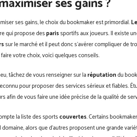
maximiser ses gains ?
miser ses gains, le choix du bookmaker est primordial.
L
ire qui propose des
paris
sportifs aux joueurs. Il existe u
rs
sur le marché et il peut donc s’avérer compliquer de tr
 faire votre choix, voici quelques conseils.
ieu, tâchez de vous renseigner sur la
réputation
du bookm
 reconnu pour proposer des services sérieux et fiables. Étu
rs afin de vous faire une idée précise de la qualité de se
ompte la liste des sports
couvertes
. Certains bookmaker
 domaine, alors que d’autres proposent une grande variét