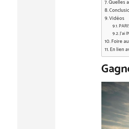
Quelles 
Conclusi
Vidéos
PARI
J'ai
Foire a
En lien 
Gagne