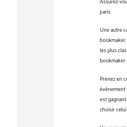
Assurez-vous
paris.
Une autre ca
bookmaker. C
les plus cla
bookmaker q
Prenez en c
événement s
est gagnant
choisir celu