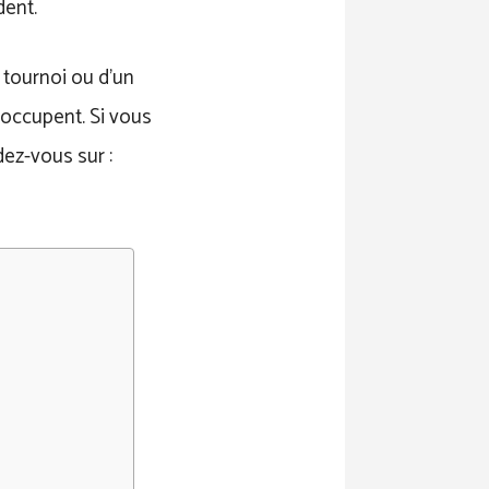
dent.
n tournoi ou d’un
n occupent. Si vous
dez-vous sur :