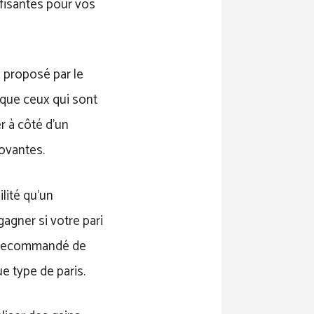
fisantes pour vos
s proposé par le
 que ceux qui sont
r à côté d’un
ovantes.
ilité qu’un
gner si votre pari
st recommandé de
e type de paris.