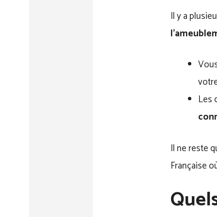
Il y a plusi
l’ameublem
Vous
votr
Les d
conn
Il ne reste q
Française où
Quels