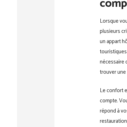
compt
Lorsque vou
plusieurs cr
un appart hô
touristiques
nécessaire d
trouver une 
Le confort 
compte. Vou
répond à vos
restauration