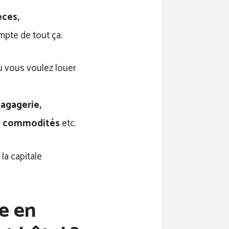
èces,
ompte de tout ça.
ù vous voulez louer
agagerie,
res commodités
etc.
 la capitale
re en