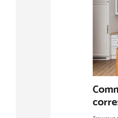
Comme
corre