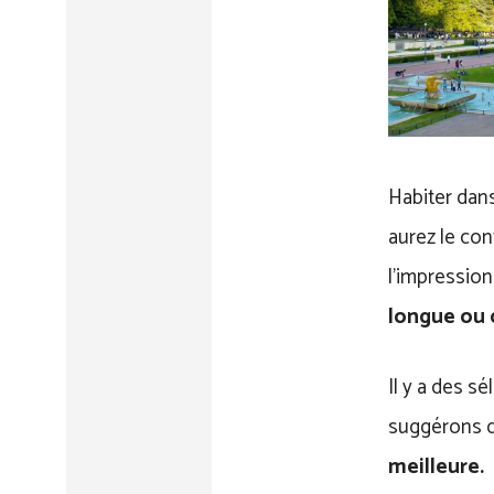
Habiter dan
aurez le con
l’impressio
longue ou 
Il y a des s
suggérons 
meilleure.