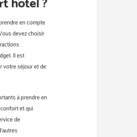
t hôtel ?
de prendre en compte
 Vous devez choisir
tractions
get. Il est
 votre séjour et de
ortants à prendre en
confort et qui
ervice de
d’autres