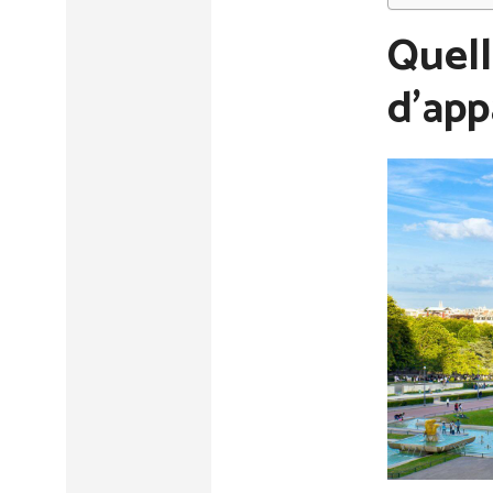
Quell
d’app