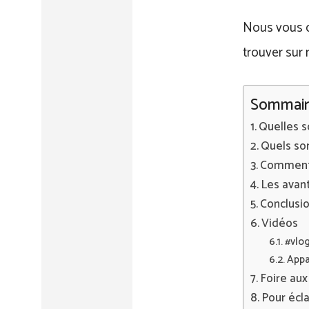
Nous vous c
trouver sur 
Sommair
Quelles s
Quels son
Comment t
Les avant
Conclusi
Vidéos
#vlog
Appa
Foire aux
Pour écla