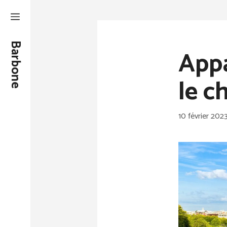
Aller
au
contenu
Barbone
Appa
le ch
10 février 202