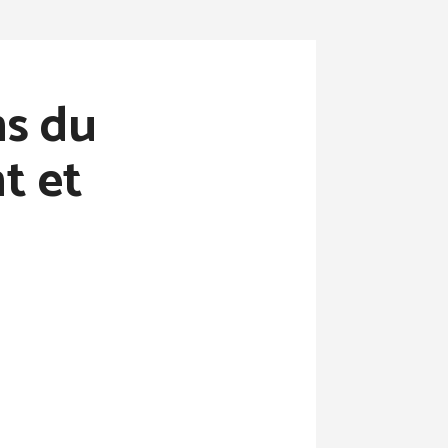
ns du
t et