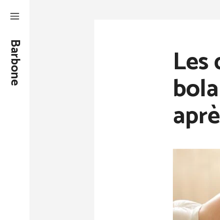
Aller
au
contenu
Barbone
Les 
bola
aprè