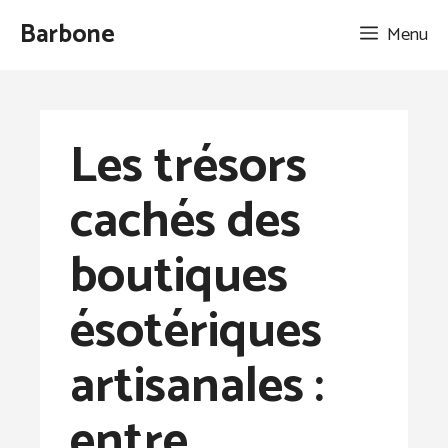
Aller
Barbone
Menu
au
contenu
Les trésors
cachés des
boutiques
ésotériques
artisanales :
entre