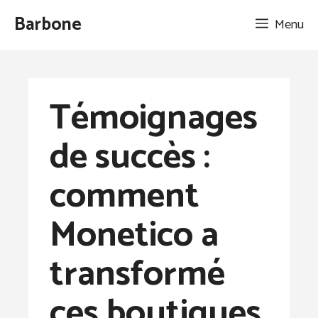
Aller
Barbone
Menu
au
contenu
Témoignages
de succès :
comment
Monetico a
transformé
ces boutiques