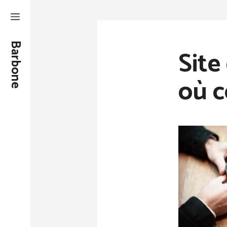
Aller
au
contenu
Barbone
Site
où 