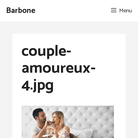
Aller
Barbone
Menu
au
contenu
couple-
amoureux-
4.jpg