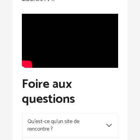
Foire aux
questions
Qu’est-ce qu’un site de
rencontre ?