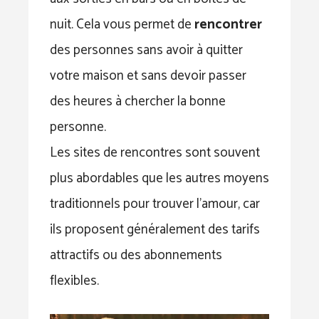
nuit. Cela vous permet de
rencontrer
des personnes sans avoir à quitter
votre maison et sans devoir passer
des heures à chercher la bonne
personne.
Les sites de rencontres sont souvent
plus abordables que les autres moyens
traditionnels pour trouver l’amour, car
ils proposent généralement des tarifs
attractifs ou des abonnements
flexibles.