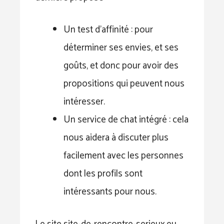
Un test d’affinité : pour
déterminer ses envies, et ses
goûts, et donc pour avoir des
propositions qui peuvent nous
intéresser.
Un service de chat intégré : cela
nous aidera à discuter plus
facilement avec les personnes
dont les profils sont
intéressants pour nous.