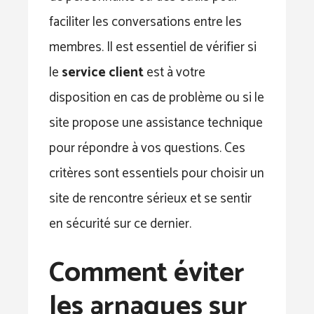
faciliter les conversations entre les
membres. Il est essentiel de vérifier si
le
service client
est à votre
disposition en cas de problème ou si le
site propose une assistance technique
pour répondre à vos questions. Ces
critères sont essentiels pour choisir un
site de rencontre sérieux et se sentir
en sécurité sur ce dernier.
Comment éviter
les arnaques sur