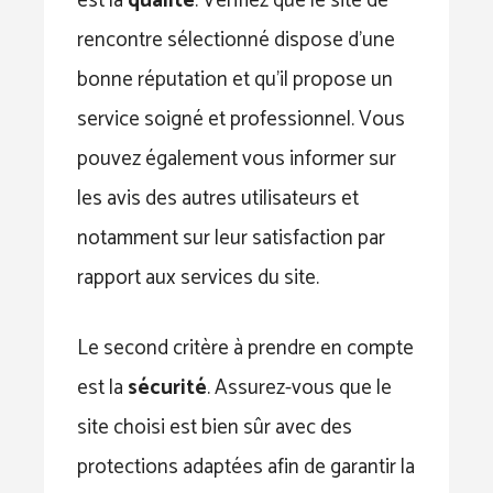
est la
qualité
. Vérifiez que le site de
rencontre sélectionné dispose d’une
bonne réputation et qu’il propose un
service soigné et professionnel. Vous
pouvez également vous informer sur
les avis des autres utilisateurs et
notamment sur leur satisfaction par
rapport aux services du site.
Le second critère à prendre en compte
est la
sécurité
. Assurez-vous que le
site choisi est bien sûr avec des
protections adaptées afin de garantir la