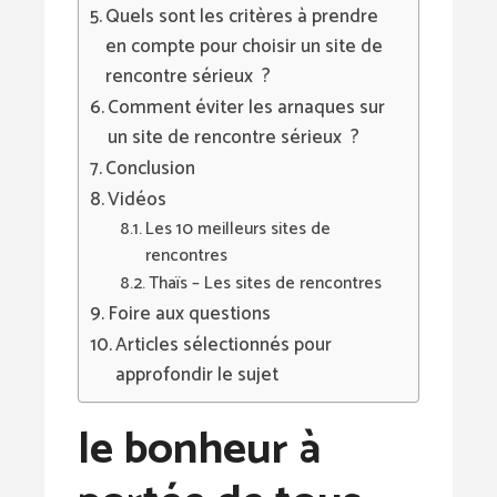
Quels sont les critères à prendre
en compte pour choisir un site de
rencontre sérieux ?
Comment éviter les arnaques sur
un site de rencontre sérieux ?
Conclusion
Vidéos
Les 10 meilleurs sites de
rencontres
Thaïs – Les sites de rencontres
Foire aux questions
Articles sélectionnés pour
approfondir le sujet
le bonheur à