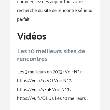
commencez dès aujourd’hui votre
recherche du site de rencontre sérieux
parfait !
Vidéos
Les 10 meilleurs sites de
rencontres
Les 3 meilleurs en 2023 : Voir N° 1 :
https://vu.fr/xvVO Voir N° 2:
https://vu.fr/ykaF Voir N° 3 :
https://vu.fr/OLUs Les 10 meilleurs …