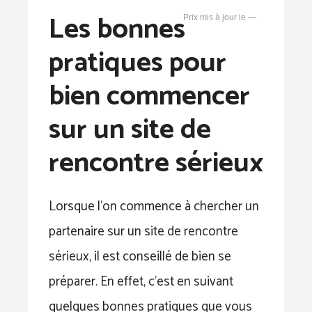
Les bonnes
—
pratiques pour
bien commencer
sur un site de
rencontre sérieux
Lorsque l’on commence à chercher un
partenaire sur un site de rencontre
sérieux, il est conseillé de bien se
préparer. En effet, c’est en suivant
quelques bonnes pratiques que vous