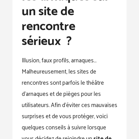
un site de
rencontre
sérieux ?
Illusion, faux profils, arnaques…
Malheureusement, les sites de
rencontres sont parfois le théâtre
d’arnaques et de pièges pour les
utilisateurs. Afin d’éviter ces mauvaises
surprises et de vous protéger, voici
quelques conseils à suivre lorsque
vous décidez de rejoindre un
site de