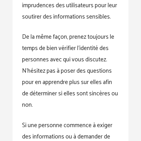
imprudences des utilisateurs pour leur
soutirer des informations sensibles.
De la même façon, prenez toujours le
temps de bien vérifier l’identité des
personnes avec qui vous discutez.
N’hésitez pas à poser des questions
pour en apprendre plus sur elles afin
de déterminer si elles sont sincères ou
non.
Si une personne commence à exiger
des informations ou à demander de