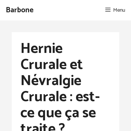
Aller
Barbone
Menu
au
contenu
Hernie
Crurale et
Névralgie
Crurale : est-
ce que ça se
traite ?