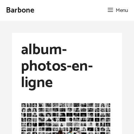
Aller
Barbone
Menu
au
contenu
album-
photos-en-
ligne