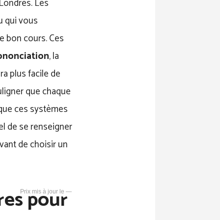
 Londres. Les
u qui vous
le bon cours. Ces
ononciation
, la
era plus facile de
ouligner que chaque
 que ces systèmes
iel de se renseigner
vant de choisir un
dres pour
—