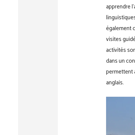
apprendre l
linguistique
également co
visites guid
activités so
dans un cont
permettent a
anglais.