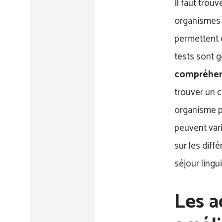
Il faut trou
organismes 
permettent d
tests sont g
compréhen
trouver un c
organisme p
peuvent vari
sur les diff
séjour lingu
Les a