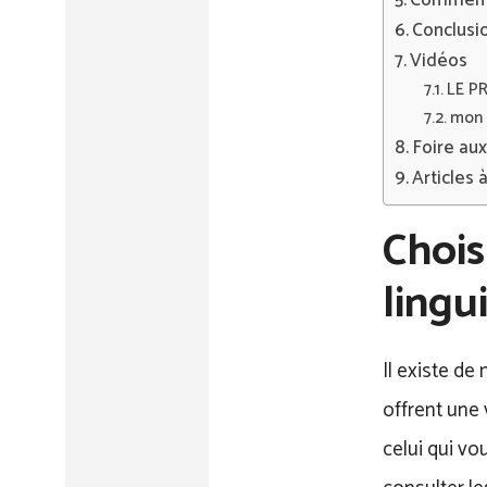
Comment f
Conclusi
Vidéos
LE PR
mon 
Foire au
Articles 
Chois
lingu
Il existe d
offrent une 
celui qui v