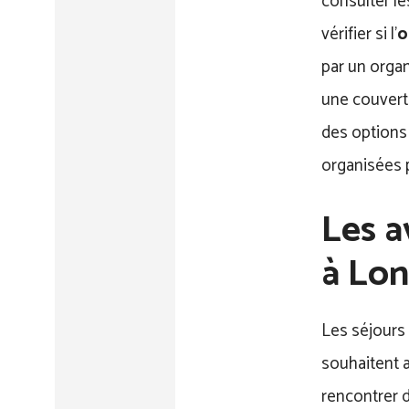
consulter le
vérifier si l’
o
par un organ
une couvert
des options 
organisées p
Les a
à Lon
Les séjours 
souhaitent a
rencontrer d