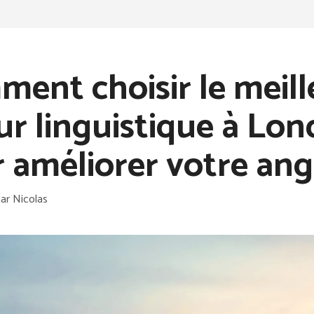
ent choisir le meill
ur linguistique à Lon
 améliorer votre angl
par
Nicolas