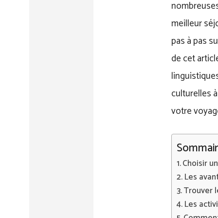
nombreuses p
meilleur séj
pas à pas su
de cet arti
linguistique
culturelles 
votre voyage
Sommair
Choisir u
Les avant
Trouver l
Les activ