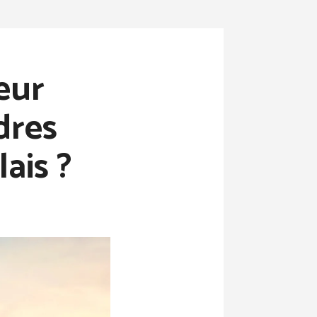
eur
dres
ais ?