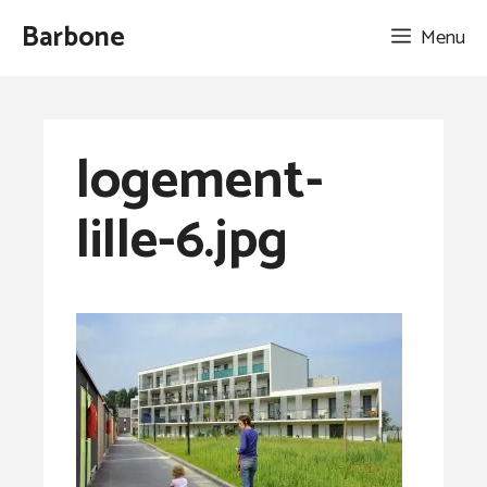
Aller
Barbone
Menu
au
contenu
logement-
lille-6.jpg