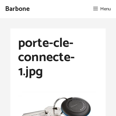
Aller
Barbone
Menu
au
contenu
porte-cle-
connecte-
1.jpg