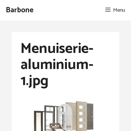
Aller
Barbone
Menu
au
contenu
Menuiserie-
aluminium-
1.jpg