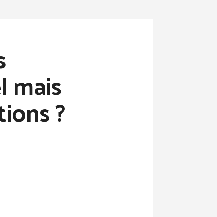
s
el mais
ions ?