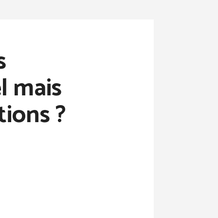
s
el mais
ions ?