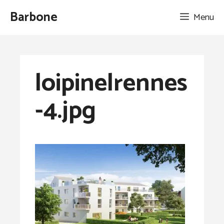
Aller
Barbone
Menu
au
contenu
loipinelrennes
-4.jpg