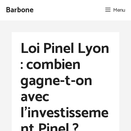
Aller
Barbone
Menu
au
contenu
Loi Pinel Lyon
: combien
gagne-t-on
avec
l’investisseme
nt Pinel ?