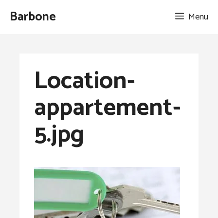
Aller
Barbone
Menu
au
contenu
Location-
appartement-
5.jpg