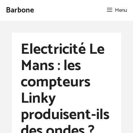
Aller
Barbone
Menu
au
contenu
Electricité Le
Mans : les
compteurs
Linky
produisent-ils
des ondes ?