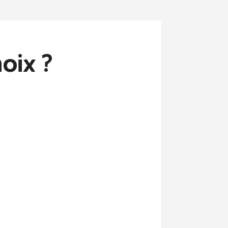
oix ?