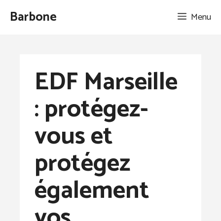
Aller
Barbone
Menu
au
contenu
EDF Marseille
: protégez-
vous et
protégez
également
vos