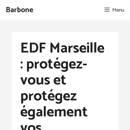
Aller
Barbone
Menu
au
contenu
EDF Marseille
: protégez-
vous et
protégez
également
vos