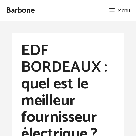
Aller
Barbone
Menu
au
contenu
EDF
BORDEAUX :
quel est le
meilleur
fournisseur
électrique ?