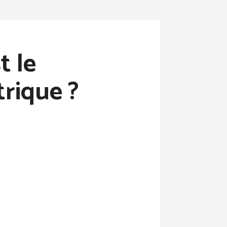
t le
trique ?