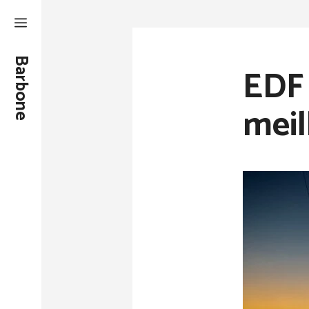
Aller
au
contenu
Barbone
EDF 
meil