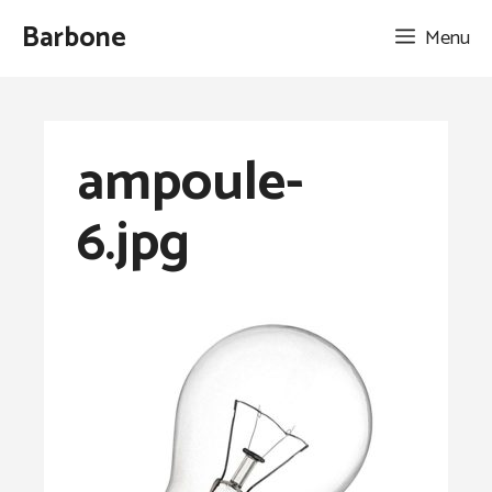
Aller
Barbone
Menu
au
contenu
ampoule-
6.jpg