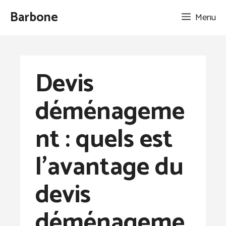
Aller
Barbone
Menu
au
contenu
Devis
déménageme
nt : quels est
l’avantage du
devis
déménageme