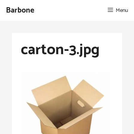
Aller
Barbone
Menu
au
contenu
carton-3.jpg