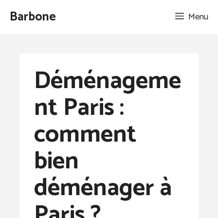
Aller
Barbone
Menu
au
contenu
Déménageme
nt Paris :
comment
bien
déménager à
Paris ?