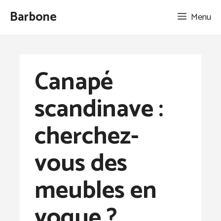
Aller
Barbone
Menu
au
contenu
Canapé
scandinave :
cherchez-
vous des
meubles en
vogue ?