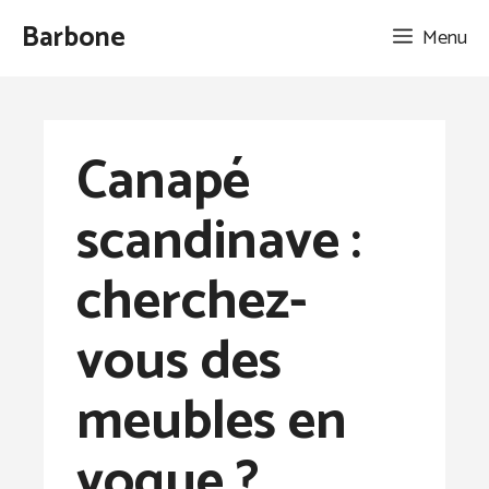
Aller
Barbone
Menu
au
contenu
Canapé
scandinave :
cherchez-
vous des
meubles en
vogue ?