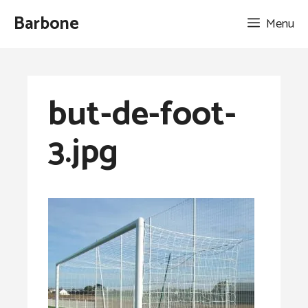
Aller
Barbone
Menu
au
contenu
but-de-foot-
3.jpg