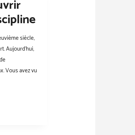
vrir
cipline
euvième siècle,
ort. Aujourd’hui,
 de
mx. Vous avez vu