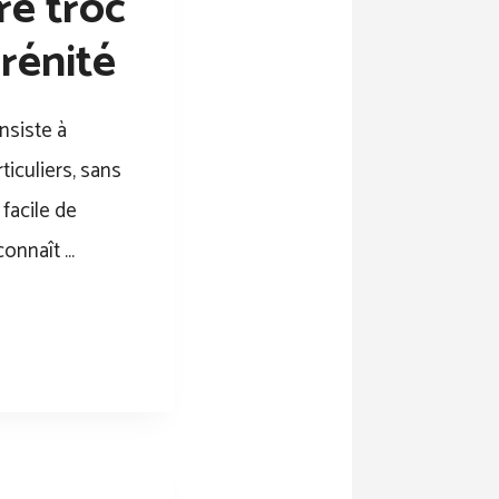
re troc
rénité
nsiste à
iculiers, sans
 facile de
connaît …