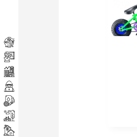
Achats
Arts
Entreprise
Informatique
Jeux
Loisirs
Maison