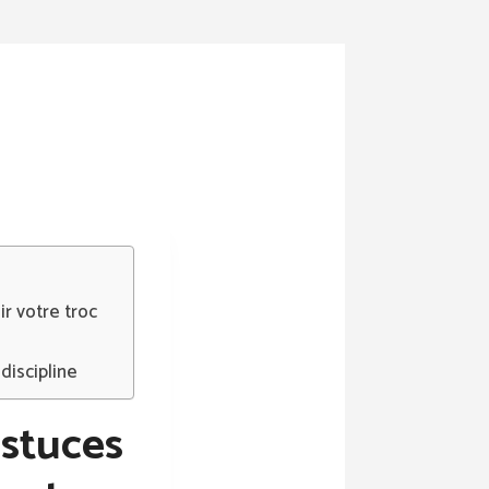
r votre troc
discipline
astuces