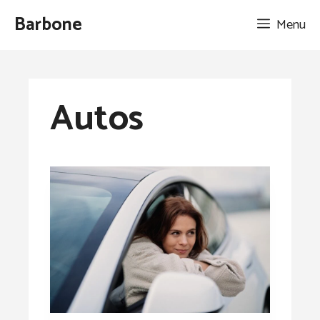
Aller
Barbone
Menu
au
contenu
Autos