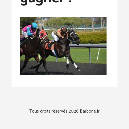
Tous droits réservés 2026 Barbone.fr