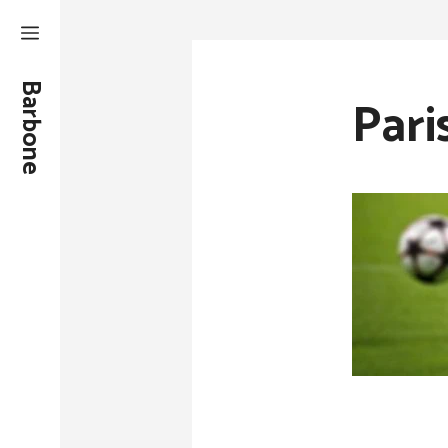
Aller
au
contenu
Barbone
Pari