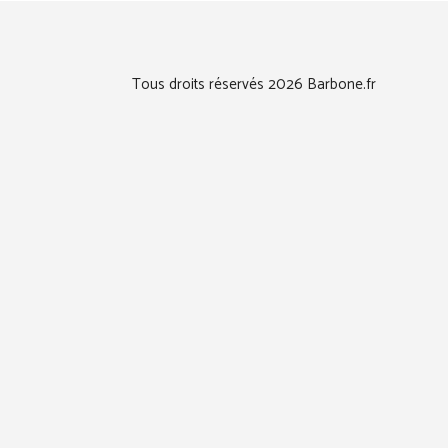
Tous droits réservés 2026 Barbone.fr