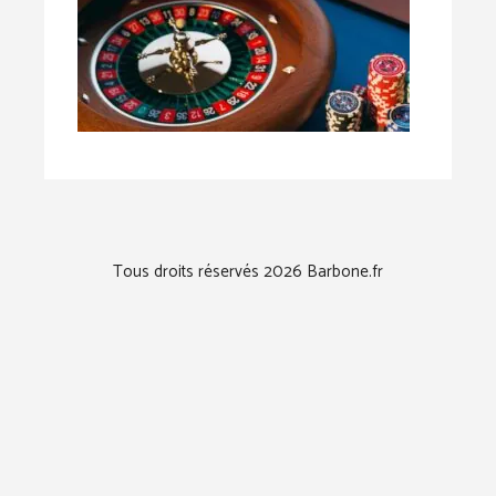
Tous droits réservés 2026 Barbone.fr