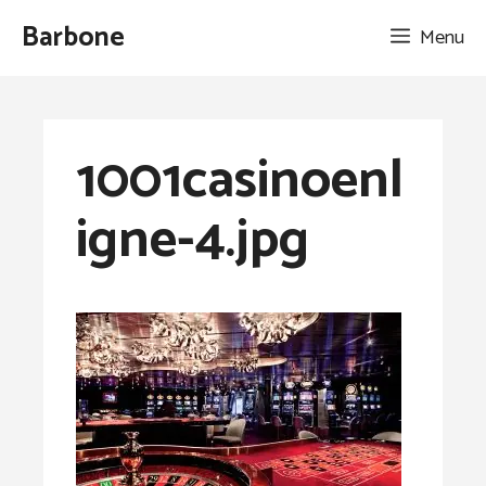
Aller
Barbone
Menu
au
contenu
1001casinoenl
igne-4.jpg