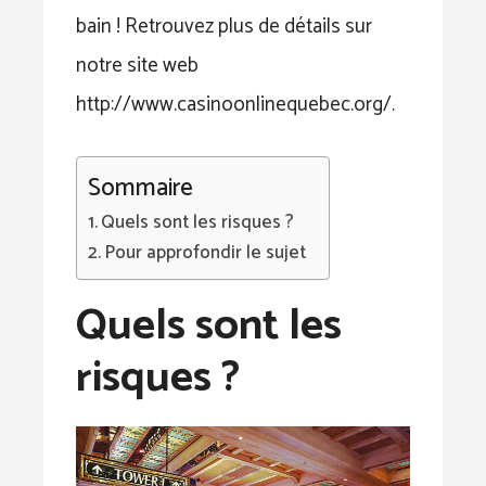
bain ! Retrouvez plus de détails sur
notre site web
http://www.casinoonlinequebec.org/.
Sommaire
Quels sont les risques ?
Pour approfondir le sujet
Quels sont les
risques ?