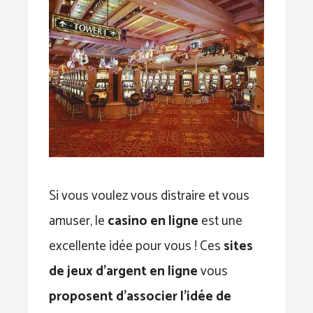
Si vous voulez vous distraire et vous
amuser, le
casino en ligne
est une
excellente idée pour vous ! Ces
sites
de jeux d’argent en ligne
vous
proposent d’associer l’idée de