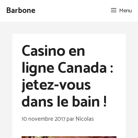
Aller
Barbone
Menu
au
contenu
Casino en
ligne Canada :
jetez-vous
dans le bain !
10 novembre 2017
par
Nicolas