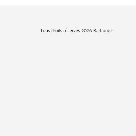
Tous droits réservés 2026 Barbone.fr