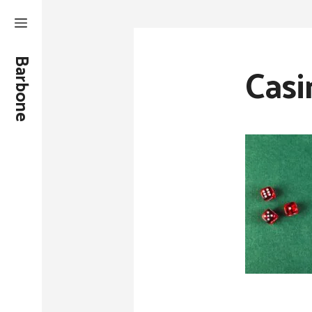
Aller
au
contenu
Barbone
Casi