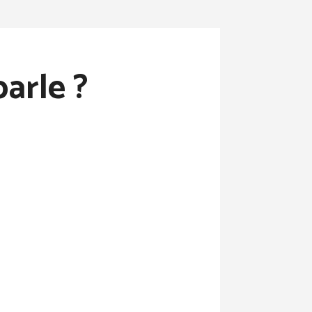
parle ?