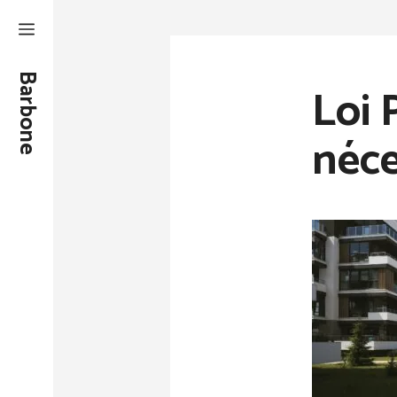
Aller
au
contenu
Barbone
Loi 
néce