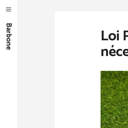
Aller
au
contenu
Barbone
Loi 
néce