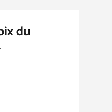
oix du
t