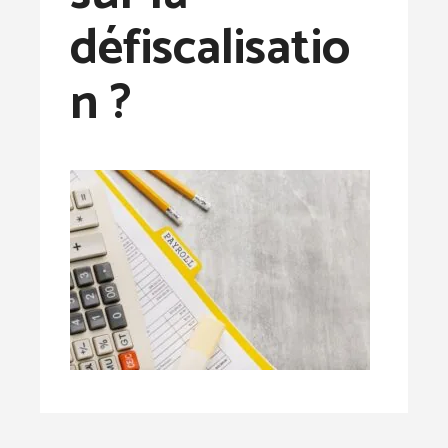
défiscalisatio
n ?