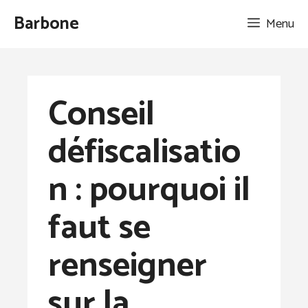
Aller
Barbone
Menu
au
contenu
Conseil
défiscalisatio
n : pourquoi il
faut se
renseigner
sur la