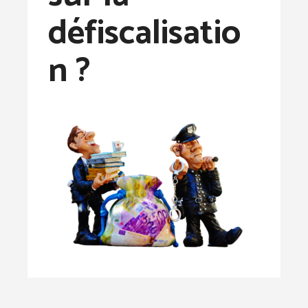
défiscalisatio
n ?