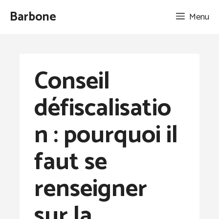
Aller
Barbone
Menu
au
contenu
Conseil
défiscalisatio
n : pourquoi il
faut se
renseigner
sur la