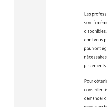
Les professi
sont à même 
disponibles.
dont vous po
pourront ég
nécessaires 
placements 
Pour obtenir
conseiller f
demander de