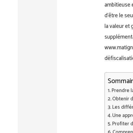
ambitieuse e
d’être le se
la valeur et
supplémentai
www.matigno
défiscalisati
Sommair
Prendre l
Obtenir d
Les diffé
Une appr
Profiter 
Comprend