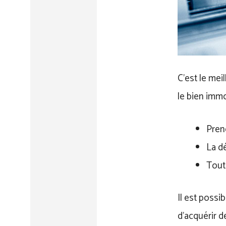
C’est le mei
le bien immo
Pren
La dé
Tout
Il est poss
d’acquérir d