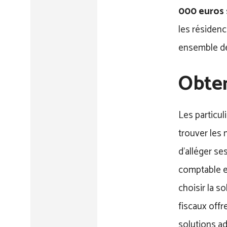
000 euros 
les résidenc
ensemble de
Obten
Les particul
trouver les 
d’alléger se
comptable et
choisir la s
fiscaux off
solutions ad