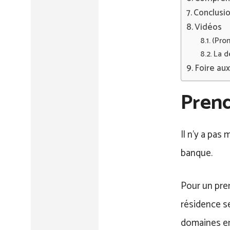
Conclusi
Vidéos
(Pro
La d
Foire au
Prend
Il n’y a pas
banque.
Pour un prem
résidence se
domaines e