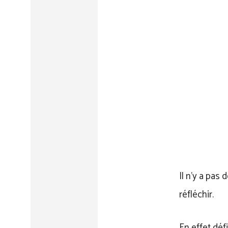
Il n’y a pas
réfléchir.
En effet déf