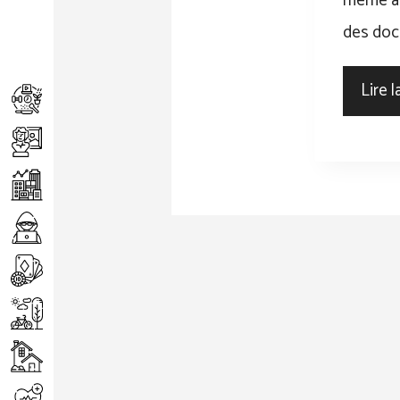
même au
des docu
Lire l
Achats
Arts
Entreprise
Informatique
Jeux
Loisirs
Maison
Santé