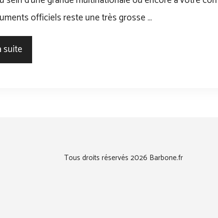
 sein d’une grande multinationale ou encore à votre comp
ments officiels reste une très grosse …
a suite
Tous droits réservés 2026 Barbone.fr