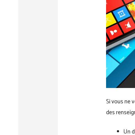
Si vous ne 
des renseig
Un d