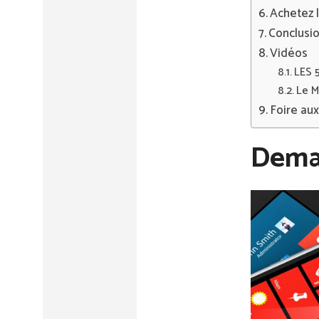
Achetez l
Conclusi
Vidéos
LES 
Le M
Foire au
Dema