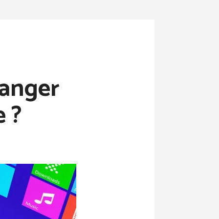
hanger
e ?