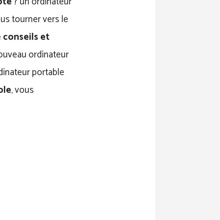
pté
? un ordinateur
us tourner vers le
e
conseils et
nouveau ordinateur
dinateur portable
ble
, vous