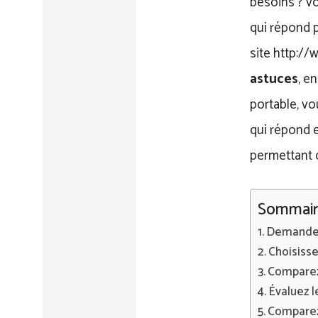
besoins ? v
qui répond 
site http://
astuces
, e
portable, v
qui répond 
permettant 
Sommair
Demandez
Choisisse
Comparez 
Évaluez l
Comparez 