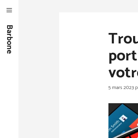
Aller
au
contenu
Barbone
Trou
port
votr
5 mars 2023
p