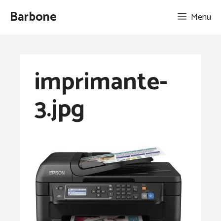
Aller
Barbone
Menu
au
contenu
imprimante-
3.jpg